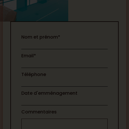
Nom et prénom*
I
n
Email*
q
u
i
Téléphone
r
y
Date d'emménagement
F
o
Commentaires
r
m