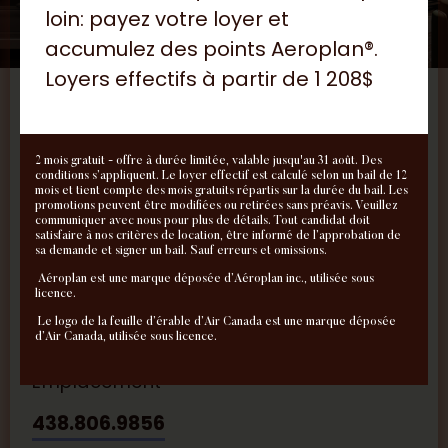
loin: payez votre loyer et
accumulez des points Aeroplan®.
Loyers effectifs à partir de 1 208$
1160 Rue Saint Mathieu, Montréal
2 mois gratuit - offre à durée limitée, valable jusqu'au 31 août. Des
conditions s’appliquent. Le loyer effectif est calculé selon un bail de 12
mois et tient compte des mois gratuits répartis sur la durée du bail. Les
promotions peuvent être modifiées ou retirées sans préavis. Veuillez
Partager
Enregistrer
communiquer avec nous pour plus de détails. Tout candidat doit
satisfaire à nos critères de location, être informé de l’approbation de
sa demande et signer un bail. Sauf erreurs et omissions.
1 415$ - 2 400$
Aéroplan est une marque déposée d’Aéroplan inc., utilisée sous
licence.
Prix Mensuel
Le logo de la feuille d’érable d’Air Canada est une marque déposée
d’Air Canada, utilisée sous licence.
Ville-Marie
Emplacement
438.806.9856