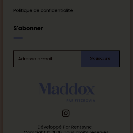
Politique de confidentialité
S'abonner
Email
Email
Souscrire
Capture
Form
Développé Par Rentsync.
Copyright © 2026. Tous droits réservés.