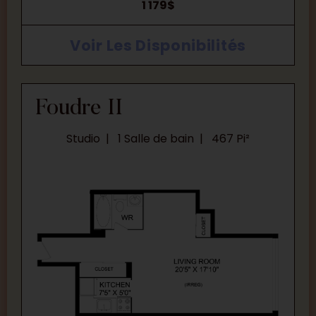
1 179$
Voir Les Disponibilités
Foudre II
Studio
1 Salle de bain
467 Pi²