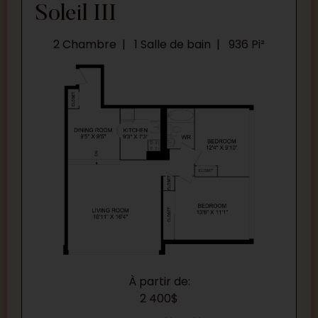
Soleil III
2 Chambre
1 Salle de bain
936 Pi²
À partir de:
2 400$