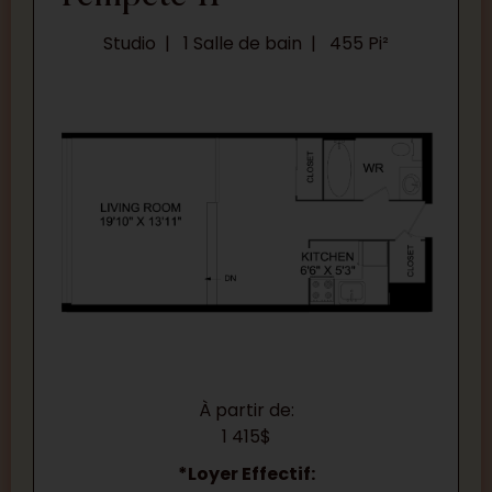
Studio
1 Salle de bain
455 Pi²
À partir de:
1 415$
*Loyer Effectif: