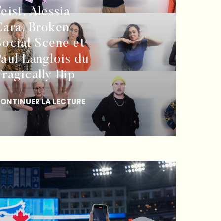
Feist, Alessia
Cara, Broken
Social Scene et
Paul Langlois du
Tragically Hip
ONTINUER LA LECTURE