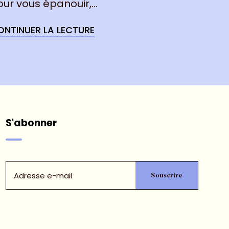
our vous épanouir,
...
ONTINUER LA LECTURE
S'abonner
Email
Souscrire
Capture
Email
Form