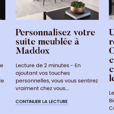
Personnalisez votre
U
suite meublée à
r
Maddox
C
c
de
Lecture de 2 minutes - En
c
ajoutant vos touches
l
de
personnelles, vous vous sentirez
vraiment chez vous.
...
L
B
CONTINUER LA LECTURE
C