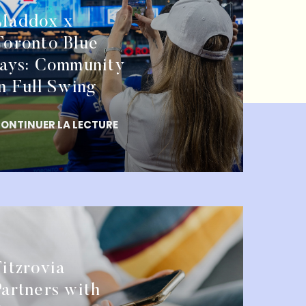
Maddox x
Toronto Blue
Jays: Community
in Full Swing
ONTINUER LA LECTURE
Fitzrovia
Partners with