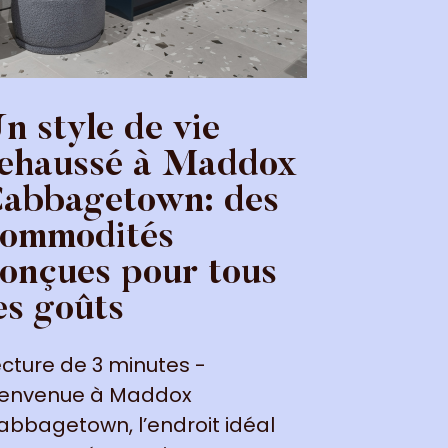
n style de vie
Le mei
ehaussé à Maddox
Garden
abbagetown: des
Madd
ommodités
Sherb
onçues pour tous
Lecture d
es goûts
cœur du 
Toronto, à
ecture de 3 minutes -
Sherbour
ienvenue à Maddox
abbagetown, l’endroit idéal
CONTINUER