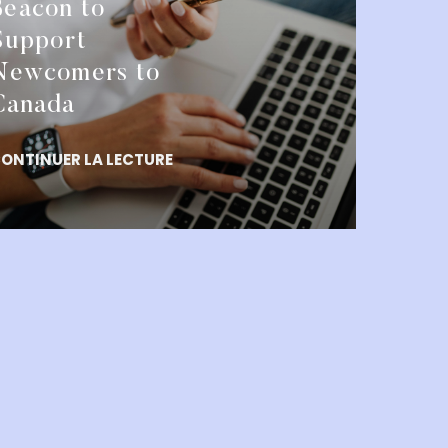
Beacon to
Support
Newcomers to
Canada
ONTINUER LA LECTURE