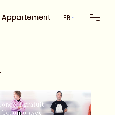
e Appartement
FR
e
Concert gratuit
à Toronto avec