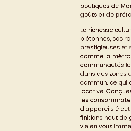
boutiques de Mon
goûts et de préfé
La richesse cultur
piétonnes, ses r
prestigieuses et 
comme la métrop
communautés loca
dans des zones d
commun, ce qui a
locative. Conçues
les consommateur
d'appareils élec
finitions haut d
vie en vous imme