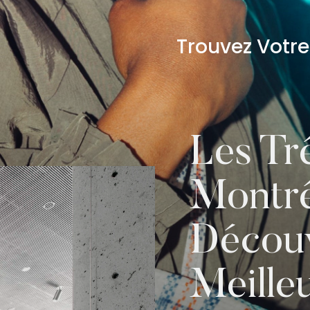
Trouvez Votr
Les Tr
Montréa
Décou
Meille