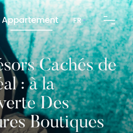
e Appartement
FR
ésors Cachés de
l : à la
verte Des
ures Boutiques