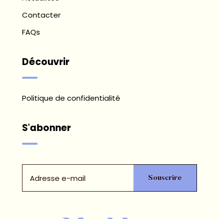
Contacter
FAQs
Découvrir
Politique de confidentialité
S'abonner
Email
Email
Souscrire
Capture
Form